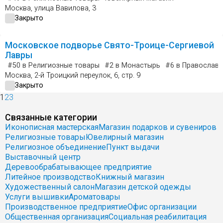
Москва, улица Вавилова, 3
Закрыто
Московское подворье Свято-Троице-Сергиевой
Лавры
#50
в Религиозные товары
#2
в Монастырь
#6
в Православн
Москва, 2-й Троицкий переулок, 6, стр. 9
Закрыто
1
2
3
Связанные категории
Иконописная мастерская
Магазин подарков и сувениров
Религиозные товары
Ювелирный магазин
Религиозное объединение
Пункт выдачи
Выставочный центр
Деревообрабатывающее предприятие
Литейное производство
Книжный магазин
Художественный салон
Магазин детской одежды
Услуги вышивки
Ароматовары
Производственное предприятие
Офис организации
Общественная организация
Социальная реабилитация