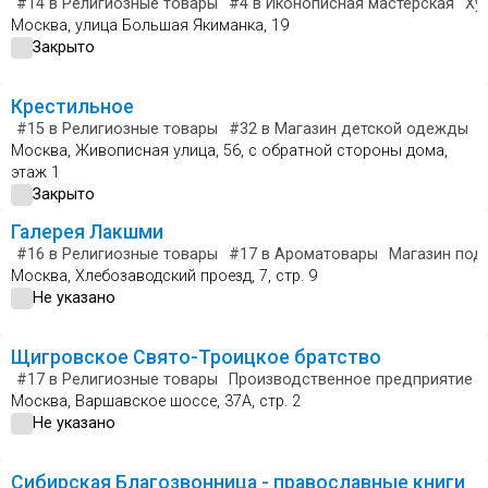
#14
в Религиозные товары
#4
в Иконописная мастерская
Ху
Москва, улица Большая Якиманка, 19
Закрыто
Крестильное
#15
в Религиозные товары
#32
в Магазин детской одежды
Москва, Живописная улица, 56, с обратной стороны дома,
этаж 1
Закрыто
Галерея Лакшми
#16
в Религиозные товары
#17
в Ароматовары
Магазин под
Москва, Хлебозаводский проезд, 7, стр. 9
Не указано
Щигровское Свято-Троицкое братство
#17
в Религиозные товары
Производственное предприятие
Москва, Варшавское шоссе, 37А, стр. 2
Не указано
Сибирская Благозвонница - православные книги