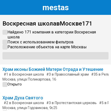
m
estas
Воскресная школа
в
Москве
171
Найдено 171 компания в категории
Воскресная
школа
Поиск с использованием фильтров
Расположение объектов на карте
Москвы
Храм иконы Божией Матери Отрада и Утешение
#1
в Воскресная школа
#3
в Православный храм
#35
в Рели
Москва, улица Поликарпова, 16
Открыто
Храм Духа Святого
#2
в Воскресная школа
#3
в Протестантская церковь
#5
в Р
Москва, улица Годовикова, 9с25