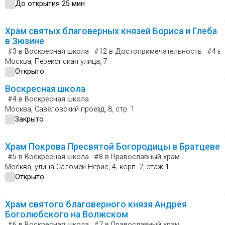
До открытия 25 мин
Храм святых благоверных князей Бориса и Глеба
в Зюзине
#3
в Воскресная школа
#12
в Достопримечательность
#4
в 
Москва, Перекопская улица, 7
Открыто
Воскресная школа
#4
в Воскресная школа
Москва, Савёловский проезд, 8, стр. 1
Закрыто
Храм Покрова Пресвятой Богородицы в Братцеве
#5
в Воскресная школа
#8
в Православный храм
Москва, улица Саломеи Нерис, 4, корп. 2, этаж 1
Открыто
Храм святого благоверного князя Андрея
Боголюбского на Волжском
#6
в Воскресная школа
#7
в Православный храм