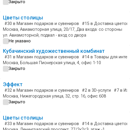
Закрыто
Цветы столицы
#30
в Магазин подарков и сувениров
#15
в Доставка цветов 
Москва, Авиамоторная улица, 20/17, Два входа: со стороны
ул. Авиамоторной, подвал - вход со двора
Не указано
Кубачинский художественный комбинат
#31
в Магазин подарков и сувениров
#14
в Товары для интер
Москва, Большая Пионерская улица, 4, офис 1-10
Закрыто
Эффект
#32
в Магазин подарков и сувениров
#2
в 3D-услуги
#7
в Из
Москва, Нижегородская улица, 32, стр. 16, офис 608
Закрыто
Цветы столицы
#33
в Магазин подарков и сувениров
#14
в Доставка цветов 
Москва, Ленинградский проспект, 77/2к2с3, этаж -1