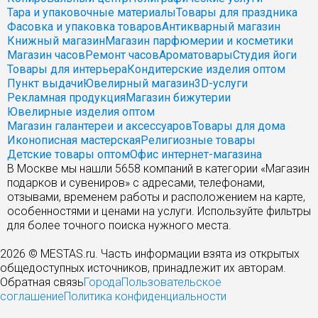
Тара и упаковочные материалы
Товары для праздника
Фасовка и упаковка товаров
Антикварный магазин
Книжный магазин
Магазин парфюмерии и косметики
Магазин часов
Ремонт часов
Ароматовары
Студия йоги
Товары для интерьера
Кондитерские изделия оптом
Пункт выдачи
Ювелирный магазин
3D-услуги
Рекламная продукция
Магазин бижутерии
Ювелирные изделия оптом
Магазин галантереи и аксессуаров
Товары для дома
Иконописная мастерская
Религиозные товары
Детские товары оптом
Офис интернет-магазина
В Москве мы нашли 5658 компаний в категории «Магазин
подарков и сувениров» с адресами, телефонами,
отзывами, временем работы и расположением на карте,
особенностями и ценами на услуги. Используйте фильтры
для более точного поиска нужного места.
2026 © MESTAS.ru. Часть информации взята из открытых
общедоступных источников, принадлежит их авторам.
Обратная связь
Города
Пользовательское
соглашение
Политика конфиденциальности