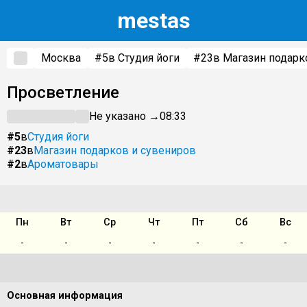
m
estas
Москва
#5
в Студия йоги
#23
в Магазин подарк
Просветление
Не указано →
08:33
#5
в
Студия йоги
#23
в
Магазин подарков и сувениров
#2
в
Ароматовары
Пн
Вт
Ср
Чт
Пт
Сб
Вс
-
-
-
-
-
-
-
Основная информация