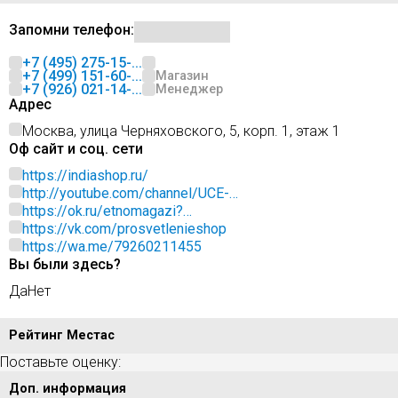
Запомни телефон:
+7 (495) 275-15-...
+7 (499) 151-60-...
Магазин
+7 (926) 021-14-...
Менеджер
Адрес
Москва, улица Черняховского, 5, корп. 1, этаж 1
Оф сайт и соц. сети
https://indiashop.ru/
http://youtube.com/channel/UCE-
dkD07HJ6FbGRUqOMUeow
https://ok.ru/etnomagazi?
st._aid=ExternalGroupWidget_OpenGroup
https://vk.com/prosvetlenieshop
https://wa.me/79260211455
Вы были здесь?
Да
Нет
Рейтинг Местас
Поставьте оценку:
Доп. информация