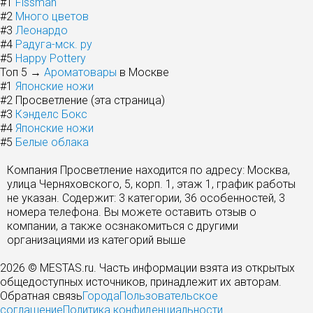
#1
Fissman
#2
Много цветов
#3
Леонардо
#4
Радуга-мск. ру
#5
Happy Pottery
Топ 5 →
Ароматовары
в Москве
#1
Японские ножи
#2
Просветление (эта страница)
#3
Кэнделс Бокс
#4
Японские ножи
#5
Белые облака
Компания Просветление находится по адресу: Москва,
улица Черняховского, 5, корп. 1, этаж 1, график работы
не указан. Содержит: 3 категории, 36 особенностей, 3
номера телефона. Вы можете оставить отзыв о
компании, а также осзнакомиться с другими
организациями из категорий выше
2026 © MESTAS.ru. Часть информации взята из открытых
общедоступных источников, принадлежит их авторам.
Обратная связь
Города
Пользовательское
соглашение
Политика конфиденциальности