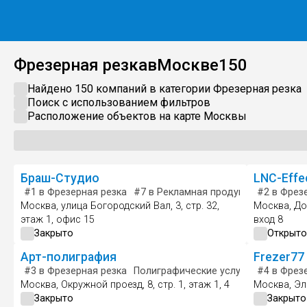
Фрезерная резка
в
Москве
150
Найдено 150 компаний в категории
Фрезерная резка
Поиск с использованием фильтров
Расположение объектов на карте
Москвы
Браш-Студио
LNC-Effe
#1
в Фрезерная резка
#7
в Рекламная продукция
#2
#10
в Фрезе
в Ш
Москва, улица Богородский Вал, 3, стр. 32,
Москва, Дор
этаж 1, офис 15
вход 8
Закрыто
Открыто
Арт-полиграфия
Frezer77
#3
в Фрезерная резка
Полиграфические услуги
Широкофо
#4
в Фрезе
Москва, Окружной проезд, 8, стр. 1, этаж 1, 4
Москва, Эле
Закрыто
Закрыто