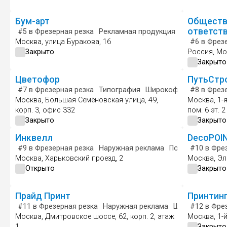
Бум-арт
Обществ
ответст
#5
в Фрезерная резка
Рекламная продукция
Широкоформа
Москва, улица Буракова, 16
#6
в Фрезе
Закрыто
Россия, Мос
Закрыто
Цветофор
ПутьСтр
#7
в Фрезерная резка
Типография
Широкоформатная печ
#8
в Фрезе
Москва, Большая Семёновская улица, 49,
Москва, 1-я
корп. 3, офис 332
пом. 6 эт. 2
Закрыто
Закрыто
Инквелл
DecoPOI
#9
в Фрезерная резка
Наружная реклама
Полиграфически
#10
в Фрез
Москва, Харьковский проезд, 2
Москва, Эл
Открыто
Закрыто
Прайд Принт
Принтин
#11
в Фрезерная резка
Наружная реклама
Широкоформат
#12
в Фрез
Москва, Дмитровское шоссе, 62, корп. 2, этаж
Москва, 1-й
1
Закрыто