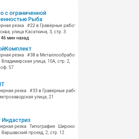
о с ограниченной
венностью Рыба
тная печать
рная резка
#22
в Гравёрные работы
#22
в Изготовление выве
ква, улица Касаткина, 3, стр. 3
 46 мин назад
ойКомплект
ать
рная резка
#38
в Металлообработка
#26
в Металлопрокат
 Владимирская улица, 10А, стр. 2,
 оф. 57
NT
е услуги
ерная резка
#33
в Гравёрные работы
Мебельная фабрика
ектрозаводская улица, 21
г Индастриз
ная печать
ерная резка
Типография
Широкоформатная печать
 Варшавский проезд, 2, стр. 12