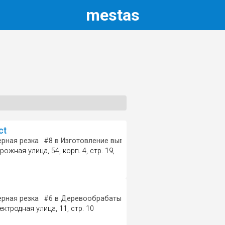
m
estas
ct
рная резка
ирокоформатная печать
#8
в Изготовление вывесок
#9
в Наружная реклам
ожная улица, 54, корп. 4, стр. 19,
рматная печать
рная резка
#6
в Деревообрабатывающее предприятие
Мебель
ктродная улица, 11, стр. 10