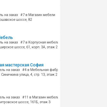
н мебели
ь на заказ
#2
#7
в Мебельная фабрика
в Магазин мебели
#7
в Мебель для кухни
ршавское шоссе, 82
ебель
н мебели
ь на заказ
#6
#7
в Мебель для кухни
в Корпусная мебель
#1
#5
в Мебель для спальни
в Магазин мебели
#5
#2
в 
ирское шоссе, 61, корп. 3А, этаж 2
ая мастерская София
 для спальни
ль на заказ
#4
в Мебельная фабрика
#2
в Ремонт мебели
 Синичкина улица, 4, стр. 13, этаж 2
 для кухни
ль на заказ
#3
#11
в Мебельная фабрика
в Магазин мебели
#4
#3
в Мебель для спальни
в Шкафы-купе
итровское шоссе, 161Б, этаж 3