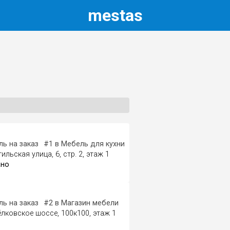
m
estas
н мебели
ь на заказ
#1
в Мебель для кухни
#1
в Мягкая мебель
ильская улица, 6, стр. 2, этаж 1
ано
магазин
ь на заказ
#2
в Магазин мебели
#3
в Мебель для кухни
#1
в 
лковское шоссе, 100к100, этаж 1