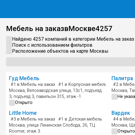
Мебель на заказ
в
Москве
4257
Найдено 4257 компаний в категории
Мебель на заказ
Поиск с использованием фильтров
Расположение объектов на карте
Москвы
Гуд Мебель
Палитра
#1
в Мебель на заказ
#1
в Корпусная мебель
#1
#2
в Магази
в Мебел
Москва, Велозаводская улица, 13с1, подъезд
Москва, Таг
3, подъезд 3, павильон 315, этаж -1
Не указ
Открыто
Little Home
Вардек
#3
в Мебель на заказ
#1
в Детская мебель
#1
в Детский 
#4
в Мебел
Москва, улица Ленинская Слобода, 26, ТЦ
Москва, Щё
Roomer, этаж 3
Открыто