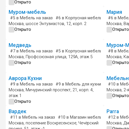
Открыто
Муром-мебель
Мария
#5
в Мебель на заказ
#6
в Корпусная мебель
#4
#6
в Магази
в Мебел
Москва, шоссе Энтузиастов, 12, корп. 2
Москва, Ва
Открыто
Открыто
Медведь
Муром-М
#7
в Мебель на заказ
#5
в Корпусная мебель
#8
#8
в Магази
в Мебел
Москва, Профсоюзная улица, 129А, этаж 5
Москва, Каш
Открыто
Открыто
Аврора Кухни
Мебельн
#9
в Мебель на заказ
#9
в Мебель для кухни
#3
#10
в Мебель
в Мебе
Москва, Мичуринский проспект, 21, корп. 4,
Москва, 2-я
этаж 1
Открыто
Открыто
Вардек
Parra
#11
в Мебель на заказ
#10
в Магазин мебели
#8
#12
в Мебель
в Мебе
Москва, поселение Воскресенское, Чечёрский
Москва, Дм
проезд, 51, этаж -1
Открыто