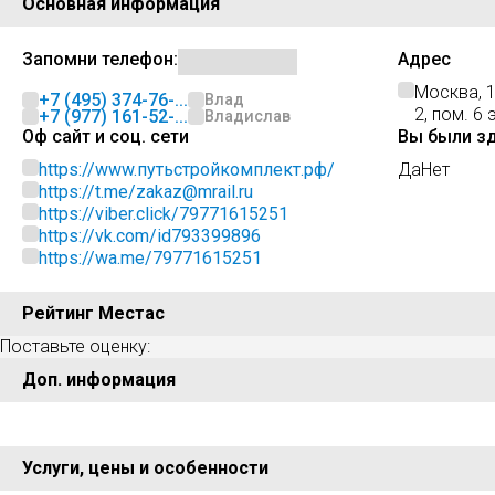
Основная информация
Запомни телефон:
Адрес
Москва, 1
+7 (495) 374-76-...
Влад
2, пом. 6 
+7 (977) 161-52-...
Владислав
Оф сайт и соц. сети
Вы были з
https://www.путьстройкомплект.рф/
Да
Нет
https://t.me/zakaz@mrail.ru
https://viber.click/79771615251
https://vk.com/id793399896
https://wa.me/79771615251
Рейтинг Местас
Поставьте оценку:
Доп. информация
Услуги, цены и особенности