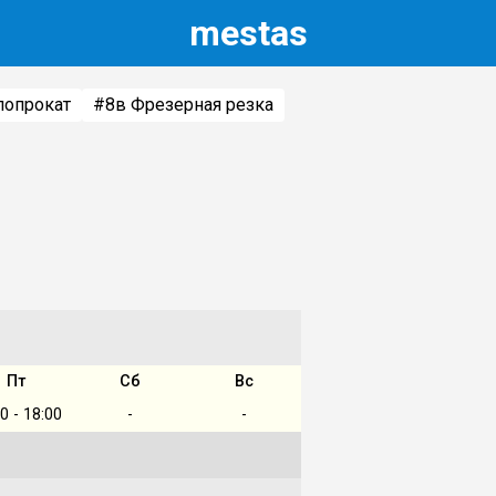
m
estas
лопрокат
#8
в Фрезерная резка
Пт
Сб
Вс
0 - 18:00
-
-