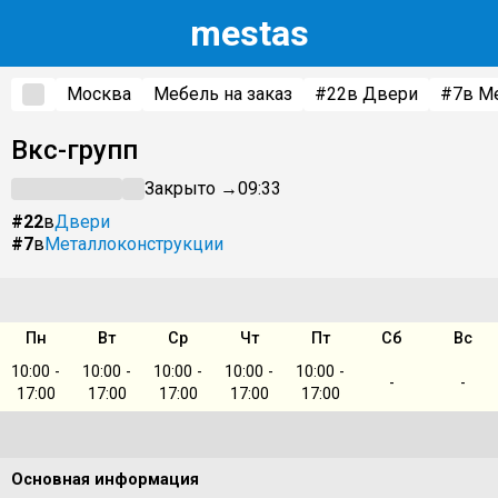
m
estas
Москва
Мебель на заказ
#22
в Двери
#7
в М
Вкс-групп
Закрыто →
09:33
#22
в
Двери
#7
в
Металлоконструкции
Пн
Вт
Ср
Чт
Пт
Сб
Вс
10:00 -
10:00 -
10:00 -
10:00 -
10:00 -
-
-
17:00
17:00
17:00
17:00
17:00
Основная информация