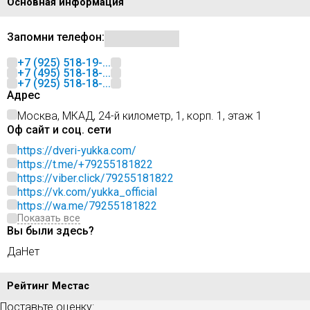
Основная информация
Запомни телефон:
+7 (925) 518-19-...
+7 (495) 518-18-...
+7 (925) 518-18-...
Адрес
Москва, МКАД, 24-й километр, 1, корп. 1, этаж 1
Оф сайт и соц. сети
https://dveri-yukka.com/
https://t.me/+79255181822
https://viber.click/79255181822
https://vk.com/yukka_official
https://wa.me/79255181822
Показать все
Вы были здесь?
Да
Нет
Рейтинг Местас
Поставьте оценку: