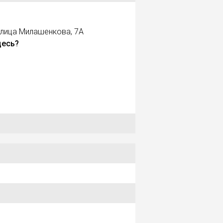
улица Милашенкова, 7А
десь?