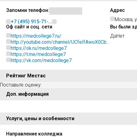
Запомни телефон:
Адрес
Москва, 
+7 (495) 915-71-...
Оф сайт и соц. сети
Вы были з
https://medcollege7.ru/
Да
Нет
http://youtube.com/channel/UCfeIfAwoX0Cbs
aqHR_Bm6ZA
https://ok.ru/medcollege7
https://t.me/medcollege7
https://vk.com/medcollege7
Рейтинг Местас
Поставьте оценку:
Доп. информация
Услуги, цены и особенности
Направление колледжа