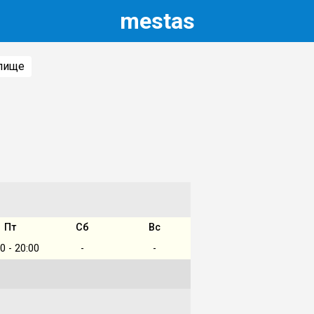
m
estas
лище
Пт
Сб
Вс
0 - 20:00
-
-