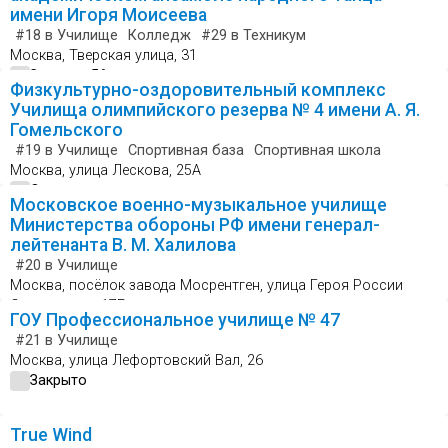
имени Игоря Моисеева
#18
в Училище
Колледж
#29
в Техникум
Москва, Тверская улица, 31
Закрыто 56 мин назад
Физкультурно-оздоровительный комплекс
Училища олимпийского резерва № 4 имени А. Я.
Гомельского
#19
в Училище
Спортивная база
Спортивная школа
Москва, улица Лескова, 25А
Открыто
Московское военно-музыкальное училище
Министерства обороны РФ имени генерал-
лейтенанта В. М. Халилова
#20
в Училище
Москва, посёлок завода Мосрентген, улица Героя России
Соломатина, 17Б
ГОУ Профессиональное училище № 47
Закрыто
#21
в Училище
Москва, улица Лефортовский Вал, 26
Закрыто
True Wind