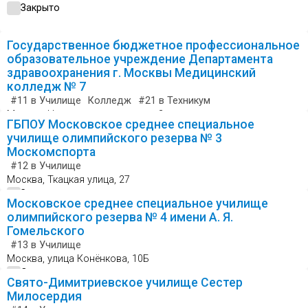
Закрыто
Государственное бюджетное профессиональное
образовательное учреждение Департамента
здравоохранения г. Москвы Медицинский
колледж № 7
#11
в Училище
Колледж
#21
в Техникум
Москва, Новогиреевская улица, 3
ГБПОУ Московское среднее специальное
Открыто
училище олимпийского резерва № 3
Москомспорта
#12
в Училище
Москва, Ткацкая улица, 27
Закрыто
Московское среднее специальное училище
олимпийского резерва № 4 имени А. Я.
Гомельского
#13
в Училище
Москва, улица Конёнкова, 10Б
Открыто
Свято-Димитриевское училище Сестер
Милосердия