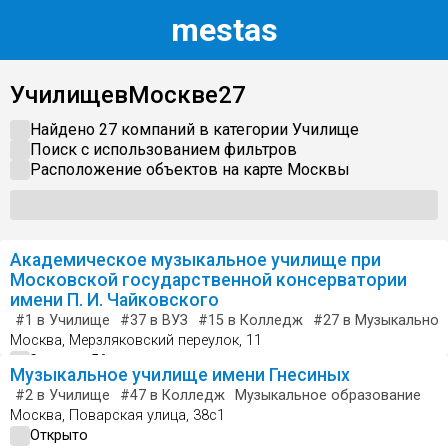
m
estas
Училище
в
Москве
27
Найдено 27 компаний в категории
Училище
Поиск с использованием фильтров
Расположение объектов на карте
Москвы
Академическое музыкальное училище при
Московской государственной консерватории
имени П. И. Чайковского
#1
в Училище
#37
в ВУЗ
#15
в Колледж
#27
в Музыкальное
Москва, Мерзляковский переулок, 11
Закрыто 56 мин назад
Музыкальное училище имени Гнесиных
#2
в Училище
#47
в Колледж
Музыкальное образование
Москва, Поварская улица, 38с1
Открыто