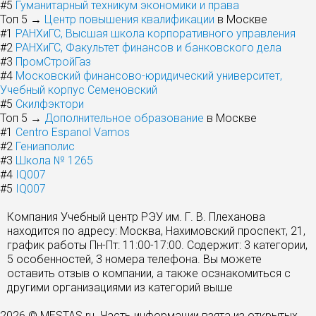
#5
Гуманитарный техникум экономики и права
Топ 5 →
Центр повышения квалификации
в Москве
#1
РАНХиГС, Высшая школа корпоративного управления
#2
РАНХиГС, Факультет финансов и банковского дела
#3
ПромСтройГаз
#4
Московский финансово-юридический университет,
Учебный корпус Семеновский
#5
Скилфэктори
Топ 5 →
Дополнительное образование
в Москве
#1
Centro Espanol Vamos
#2
Гениаполис
#3
Школа № 1265
#4
IQ007
#5
IQ007
Компания Учебный центр РЭУ им. Г. В. Плеханова
находится по адресу: Москва, Нахимовский проспект, 21,
график работы Пн-Пт: 11:00-17:00. Содержит: 3 категории,
5 особенностей, 3 номера телефона. Вы можете
оставить отзыв о компании, а также осзнакомиться с
другими организациями из категорий выше
2026 © MESTAS.ru. Часть информации взята из открытых