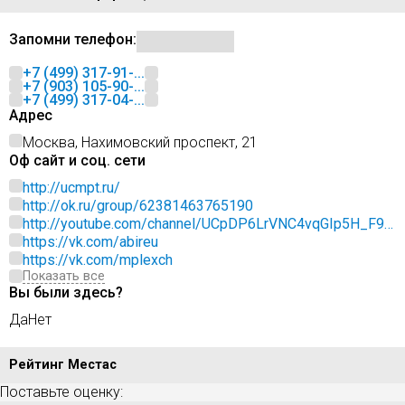
Запомни телефон:
+7 (499) 317-91-...
+7 (903) 105-90-...
+7 (499) 317-04-...
Адрес
Москва, Нахимовский проспект, 21
Оф сайт и соц. сети
http://ucmpt.ru/
http://ok.ru/group/62381463765190
http://youtube.com/channel/UCpDP6LrVNC4vqGIp5H_F9p
Q
https://vk.com/abireu
https://vk.com/mplexch
Показать все
Вы были здесь?
Да
Нет
Рейтинг Местас
Поставьте оценку: