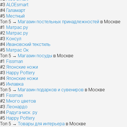
#3
ALOEsmart
#4
Галамарт
#5
Местный
Топ 5 →
Магазин постельных принадлежностей
в Москве
#1
Матрас.ру
#2
Матрас.ру
#3
Консул
#4
Ивановский текстиль
#5
Матрас Ок
Топ 5 →
Магазин посуды
в Москве
#1
Fissman
#2
Японские ножи
#3
Happy Pottery
#4
Японские ножи
#5
Инлавка
Топ 5 →
Магазин подарков и сувениров
в Москве
#1
Fissman
#2
Много цветов
#3
Леонардо
#4
Радуга-мск. ру
#5
Happy Pottery
Топ 5 →
Товары для интерьера
в Москве