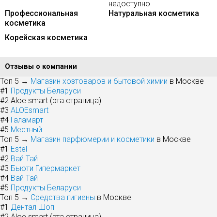
недоступно
Профессиональная
Натуральная косметика
косметика
Корейская косметика
Отзывы о компании
Топ 5 →
Магазин хозтоваров и бытовой химии
в Москве
#1
Продукты Беларуси
#2
Aloe smart (эта страница)
#3
ALOEsmart
#4
Галамарт
#5
Местный
Топ 5 →
Магазин парфюмерии и косметики
в Москве
#1
Estel
#2
Вай Тай
#3
Бьюти Гипермаркет
#4
Вай Тай
#5
Продукты Беларуси
Топ 5 →
Средства гигиены
в Москве
#1
Дентал Шоп
#2
Aloe smart (эта страница)