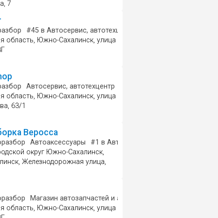
а, 7
т
разбор
агазин автозапчастей и автотоваров
#45
в Автосервис, автотехцентр
#4
в Смазочные материал
#42
в Магазин автозап
я область, Южно-Сахалинск, улица
8Г
hop
запчастей и автотоваров
разбор
Автосервис, автотехцентр
Магазин автозапчастей и ав
я область, Южно-Сахалинск, улица
ва, 63/1
борка Веросса
оразбор
Автоаксессуары
#1
в Автомобильные радиаторы
Маг
родской округ Южно-Сахалинск,
инск, Железнодорожная улица,
й и автотоваров
оразбор
Магазин автозапчастей и автотоваров
я область, Южно-Сахалинск, улица
8Г