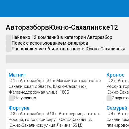
Авторазбор
в
Южно-Сахалинске
12
Найдено 12 компаний в категории
Авторазбор
Поиск с использованием фильтров
Расположение объектов на карте
Южно-Сахалинска
Магнит
Кронос
#1
в Авторазбор
#1
в Магазин автозапчастей и автотовар
#2
в Авто
Сахалинская область, Южно-Сахалинск,
Россия, го
Железнодорожная улица, 180Б
Южно-Сахал
Не указано
Закрыто
Фортуна
Самурай
#3
в Авторазбор
#13
в Автосервис, автотехцентр
#4
в Авто
#3
в Ши
Россия, городской округ Южно-Сахалинск,
Сахалинска
Южно-Сахалинск, улица Ленина, 551Д
планировоч