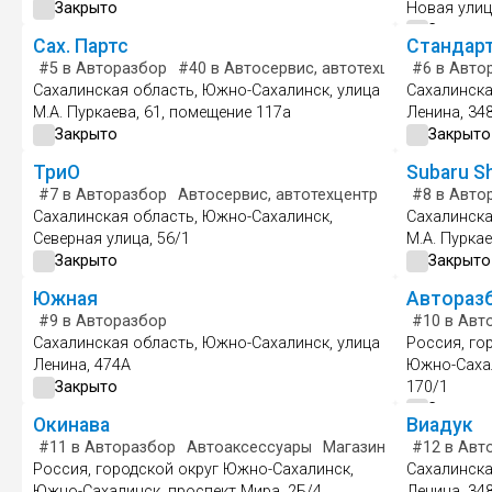
Закрыто
Новая улиц
Закрыто
Сах. Партс
Стандар
#5
в Авторазбор
#40
в Автосервис, автотехцентр
#6
в Авто
#38
в М
Сахалинская область, Южно-Сахалинск, улица
Сахалинска
М.А. Пуркаева, 61, помещение 117а
Ленина, 34
Закрыто
Закрыто
ТриО
Subaru S
#7
в Авторазбор
Автосервис, автотехцентр
Магазин авто
#8
в Авто
Сахалинская область, Южно-Сахалинск,
Сахалинска
Северная улица, 56/1
М.А. Пуркае
Закрыто
Закрыто
Южная
Автораз
#9
в Авторазбор
#10
в Авт
Сахалинская область, Южно-Сахалинск, улица
Россия, го
Ленина, 474А
Южно-Сахал
Закрыто
170/1
Закрыто
Окинава
Виадук
#11
в Авторазбор
Автоаксессуары
Магазин автозапчасте
#12
в Авт
Россия, городской округ Южно-Сахалинск,
Сахалинска
Южно-Сахалинск, проспект Мира, 2Б/4
Ленина, 34