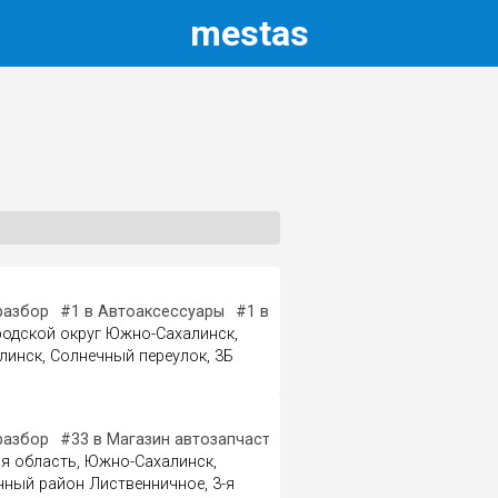
m
estas
ов
разбор
#1
в Шины и диски
#1
в Автоаксессуары
#1
в Автосервис, автотехцентр
#
родской округ Южно-Сахалинск,
инск, Солнечный переулок, 3Б
разбор
ны и диски
#33
в Магазин автозапчастей и автотоваров
я область, Южно-Сахалинск,
ный район Лиственничное, 3-я