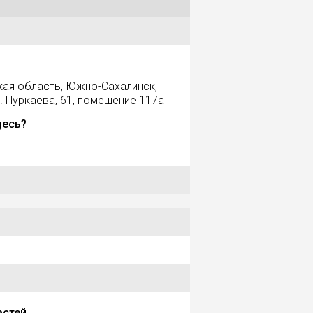
кая область, Южно-Сахалинск,
. Пуркаева, 61, помещение 117а
десь?
астей