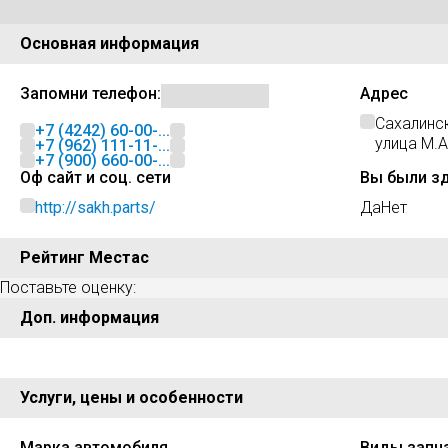
Основная информация
Запомни телефон:
Адрес
Сахалинс
+7 (4242) 60-00-...
улица М.А
+7 (962) 111-11-...
+7 (900) 660-00-...
Оф сайт и соц. сети
Вы были з
http://sakh.parts/
Да
Нет
Рейтинг Местас
Поставьте оценку:
Доп. информация
Услуги, цены и особенности
Марка автомобиля
Виды запч