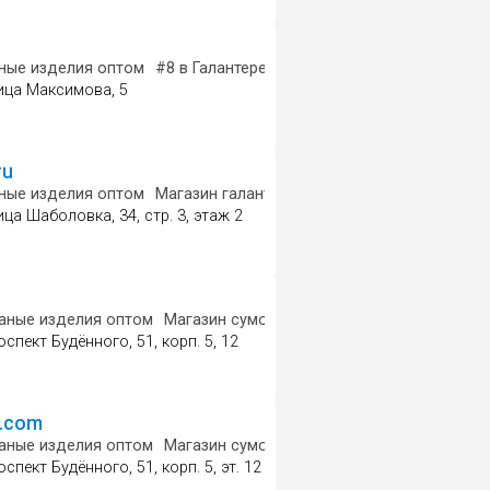
ные изделия оптом
ожественная мастерская
#8
в Галантерейные изделия оптом
#31
в Ш
ица Максимова, 5
ru
суаров
ные изделия оптом
Магазин сумок и чемоданов
Магазин галантереи и аксессуаров
Магазин
ца Шаболовка, 34, стр. 3, этаж 2
я оптом
аные изделия оптом
Магазин сумок и чемоданов
Пункт выдач
спект Будённого, 51, корп. 5, 12
r.com
ия оптом
аные изделия оптом
Магазин галантереи и аксессуаров
Магазин сумок и чемоданов
Пункт выдач
спект Будённого, 51, корп. 5, эт. 12