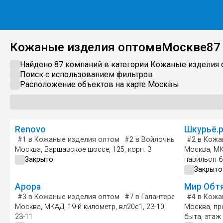
Кожаные изделия оптом
в
Москве
87
Найдено 87 компаний в категории
Кожаные изделия 
Поиск с использованием фильтров
Расположение объектов на карте
Москвы
Renovo
Шкурьё.
#1
в Кожаные изделия оптом
#2
в Войлочные и фетровые
#2
в Кожа
Москва, Варшавское шоссе, 125, корп. 3
Москва, МК
Закрыто
павильон 6
Закрыто
Арора
Мир Обт
#3
в Кожаные изделия оптом
#7
в Галантерейные изделия
#4
в Кожа
Москва, МКАД, 19-й километр, вл20с1, 23-10,
Москва, пр
23-11
быта, этаж