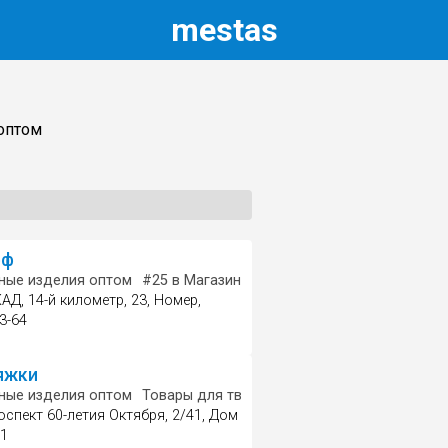
m
estas
оптом
рф
 изделия
ные изделия оптом
#5
в Галантерейные изделия оптом
#25
в Магазин кожи и меха
Полиграфические 
#9
в Меховая к
АД, 14-й километр, 23, Номер,
3-64
яжки
 оптом
ные изделия оптом
Магазин галантереи и аксессуаров
Товары для творчества и рукоделия
Швейн
оспект 60-летия Октября, 2/41, Дом
 1