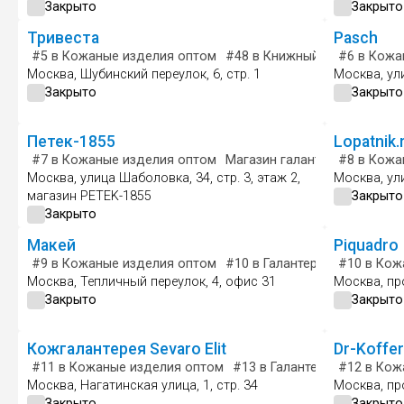
Закрыто
Закрыто
Тривеста
Pasch
#5
в Кожаные изделия оптом
#48
в Книжный магазин
#6
в Кожа
Худ
Москва, Шубинский переулок, 6, стр. 1
Москва, ул
Закрыто
Закрыто
Петек-1855
Lopatnik.
#7
в Кожаные изделия оптом
Магазин галантереи и аксес
#8
в Кожа
Москва, улица Шаболовка, 34, стр. 3, этаж 2,
Москва, ули
магазин PETEK-1855
Закрыто
Закрыто
Макей
Piquadro
#9
в Кожаные изделия оптом
#10
в Галантерейные издели
#10
в Кож
Москва, Тепличный переулок, 4, офис 31
Москва, про
Закрыто
Закрыто
Кожгалантерея Sevaro Elit
Dr-Koffe
#11
в Кожаные изделия оптом
#13
в Галантерейные издел
#12
в Кож
Москва, Нагатинская улица, 1, стр. 34
Москва, про
Закрыто
Закрыто