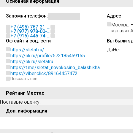
Основная информация
Запомни телефон:
Адрес
Москва, Н
+7 (495) 767-21-...
магазин 
+7 (977) 978-00-...
+7 (916) 445-74-...
Оф сайт и соц. сети
Вы были з
https://sletat.ru/
Да
Нет
https://ok.ru/profile/573185459155
https://ok.ru/sletatru
https://t.me/sletat_novokosino_balashikha
https://viber.click/89164457472
Показать все
Рейтинг Местас
Поставьте оценку:
Доп. информация