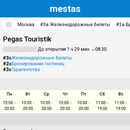
m
estas
Москва
#3
в Железнодорожные билеты
#2
в Б
Pegas Touristik
До открытия 1 ч 29 мин →
08:30
#3
в
Железнодорожные билеты
#2
в
Бронирование гостиниц
#3
в
Турагентство
Пн
Вт
Ср
Чт
Пт
Сб
Вс
10:00 -
10:00 -
10:00 -
10:00 -
10:00 -
11:00 -
11:00 -
20:00
20:00
20:00
20:00
20:00
19:00
19:00