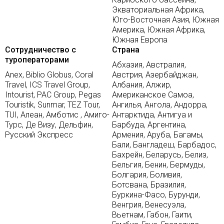
Экваториальная Африка,
Юго-Восточная Азия, Южная
Америка, Южная Африка,
Южная Европа
Сотрудничество с
Страна
туроператорами
Абхазия, Австралия,
Anex, Biblio Globus, Coral
Австрия, Азербайджан,
Travel, ICS Travel Group,
Албания, Алжир,
Intourist, PAC Group, Pegas
Американское Самоа,
Touristik, Sunmar, TEZ Tour,
Ангилья, Ангола, Андорра,
TUI, Алеан, Амботис , Амиго-
Антарктида, Антигуа и
Турс, Де Визу, Дельфин,
Барбуда, Аргентина,
Русский Экспресс
Армения, Аруба, Багамы,
Бали, Бангладеш, Барбадос,
Бахрейн, Беларусь, Белиз,
Бельгия, Бенин, Бермуды,
Болгария, Боливия,
Ботсвана, Бразилия,
Буркина-Фасо, Бурунди,
Венгрия, Венесуэла,
Вьетнам, Габон, Гаити,