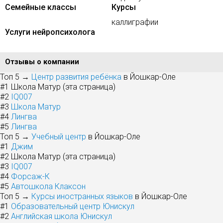
Семейные классы
Курсы
каллиграфии
Услуги нейропсихолога
Отзывы о компании
Топ 5 →
Центр развития ребёнка
в Йошкар-Оле
#1
Школа Матур (эта страница)
#2
IQ007
#3
Школа Матур
#4
Лингва
#5
Лингва
Топ 5 →
Учебный центр
в Йошкар-Оле
#1
Джим
#2
Школа Матур (эта страница)
#3
IQ007
#4
Форсаж-К
#5
Автошкола Клаксон
Топ 5 →
Курсы иностранных языков
в Йошкар-Оле
#1
Образовательный центр Юнискул
#2
Английская школа Юнискул