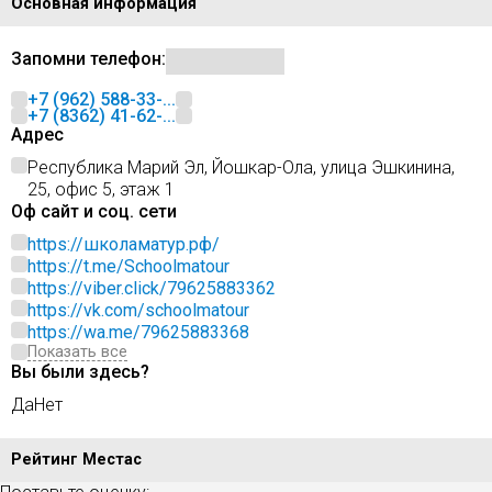
Основная информация
Запомни телефон:
+7 (962) 588-33-...
+7 (8362) 41-62-...
Адрес
Республика Марий Эл, Йошкар-Ола, улица Эшкинина,
25, офис 5, этаж 1
Оф сайт и соц. сети
https://школаматур.рф/
https://t.me/Schoolmatour
https://viber.click/79625883362
https://vk.com/schoolmatour
https://wa.me/79625883368
Показать все
Вы были здесь?
Да
Нет
Рейтинг Местас