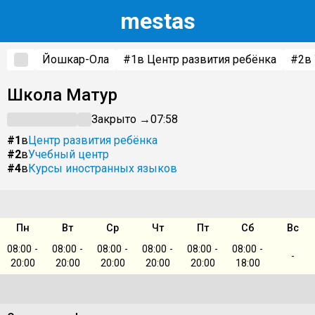
m
estas
Йошкар-Ола
#1
в Центр развития ребёнка
#2
в
Школа Матур
Закрыто →
07:58
#1
в
Центр развития ребёнка
#2
в
Учебный центр
#4
в
Курсы иностранных языков
Пн
Вт
Ср
Чт
Пт
Сб
Вс
08:00 -
08:00 -
08:00 -
08:00 -
08:00 -
08:00 -
-
20:00
20:00
20:00
20:00
20:00
18:00