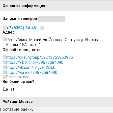
Основная информация
Запомни телефон:
+7 (8362) 54-48-...
Адрес
Республика Марий Эл, Йошкар-Ола, улица Йывана
Кырли, 15А, этаж 1
Оф сайт и соц. сети
https://ok.ru/group/52213765963976
https://viber.click/79677584090
https://vk.com/lingva12club
https://wa.me/79677584090
Показать все
Вы были здесь?
Да
Нет
Рейтинг Местас
Поставьте оценку: