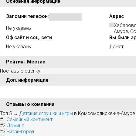
Основная информация
Запомни телефон:
Адрес
Хабаровс
Не указаны
Амуре, Со
Оф сайт и соц. сети
Вы были з
Не указаны
Да
Нет
Рейтинг Местас
Поставьте оценку:
Доп. информация
Отзывы о компании
Топ 5 →
Детские игрушки и игры
в Комсомольске-на-Амуре
#1
Семейный континент
#2
Домино
#3
Читай-город