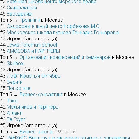
#3
Яхтенная школа центр морского права
#4
Скилфэктори
#5
Евродрайв
Топ 5 →
Тренинги
в Москве
#1
Оздоровительный центр Норбекова М.С.
#2
Московская школа гипноза Геннадия Гончарова
#3
Игрокс (эта страница)
#4
Lewis Foreman School
#5
АМОСОВА и ПАРТНЕРЫ
Топ 5 →
Организация конференций и семинаров
в Москве
#1
Skillbox
#2
Игрокс (эта страница)
#3
Лофт Красный Октябрь
#4
Верити
#5
Погостите
Топ 5 →
Бизнес-консалтинг
в Москве
#1
Тако
#2
Мельников и Партнеры
#3
Атлант
#4
Ев Групп
#5
Игрокс (эта страница)
Топ 5 →
Бизнес-школа
в Москве
#1
РАНХиГС, Высшая школа корпоративного управления