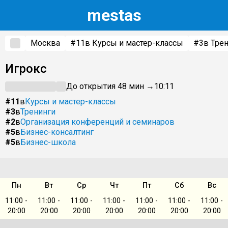
m
estas
Москва
#11
в Курсы и мастер-классы
#3
в Тре
Игрокс
До открытия 48 мин →
10:11
#11
в
Курсы и мастер-классы
#3
в
Тренинги
#2
в
Организация конференций и семинаров
#5
в
Бизнес-консалтинг
#5
в
Бизнес-школа
Пн
Вт
Ср
Чт
Пт
Сб
Вс
11:00 -
11:00 -
11:00 -
11:00 -
11:00 -
11:00 -
11:00 -
20:00
20:00
20:00
20:00
20:00
20:00
20:00