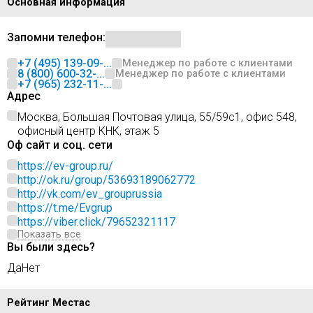
Основная информация
Запомни телефон:
+7 (495) 139-09-...
Менеджер по работе с клиентами
8 (800) 600-32-...
Менеджер по работе с клиентами
+7 (965) 232-11-...
Адрес
Москва, Большая Почтовая улица, 55/59с1, офис 548,
офисный центр КНК, этаж 5
Оф сайт и соц. сети
https://ev-group.ru/
http://ok.ru/group/53693189062772
http://vk.com/ev_grouprussia
https://t.me/Evgrup
https://viber.click/79652321117
Показать все
Вы были здесь?
Да
Нет
Рейтинг Местас