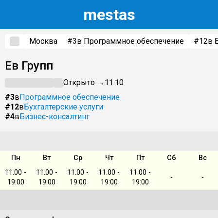
m
estas
Москва
#3
в Программное обеспечение
#12
в 
Ев Групп
Открыто →
11:10
#3
в
Программное обеспечение
#12
в
Бухгалтерские услуги
#4
в
Бизнес-консалтинг
Пн
Вт
Ср
Чт
Пт
Сб
Вс
11:00 -
11:00 -
11:00 -
11:00 -
11:00 -
-
-
19:00
19:00
19:00
19:00
19:00