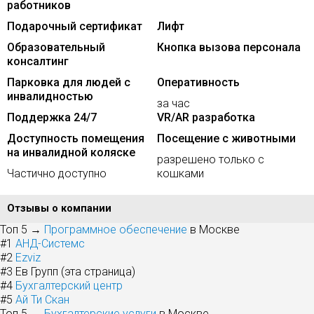
работников
Подарочный сертификат
Лифт
Образовательный
Кнопка вызова персонала
консалтинг
Парковка для людей с
Оперативность
инвалидностью
за час
Поддержка 24/7
VR/AR разработка
Доступность помещения
Посещение с животными
на инвалидной коляске
разрешено только с
Частично доступно
кошками
Отзывы о компании
Топ 5 →
Программное обеспечение
в Москве
#1
АНД-Системс
#2
Ezviz
#3
Ев Групп (эта страница)
#4
Бухгалтерский центр
#5
Ай Ти Скан
Топ 5 →
Бухгалтерские услуги
в Москве