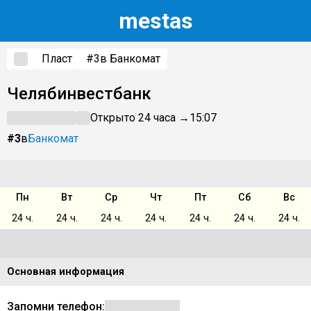
m
estas
Пласт
#3
в Банкомат
Челябинвестбанк
Открыто 24 часа →
15:07
#3
в
Банкомат
Пн
Вт
Ср
Чт
Пт
Сб
Вс
24 ч.
24 ч.
24 ч.
24 ч.
24 ч.
24 ч.
24 ч.
Основная информация
Запомни телефон: