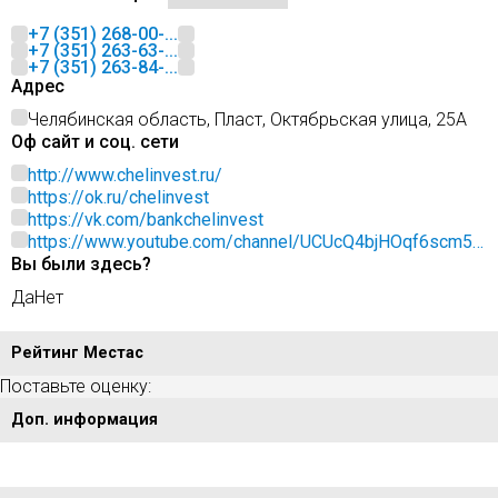
+7 (351) 268-00-...
+7 (351) 263-63-...
+7 (351) 263-84-...
Адрес
Челябинская область, Пласт, Октябрьская улица, 25А
Оф сайт и соц. сети
http://www.chelinvest.ru/
https://ok.ru/chelinvest
https://vk.com/bankchelinvest
https://www.youtube.com/channel/UCUcQ4bjHOqf6scm5d
Вы были здесь?
rqvE4A
Да
Нет
Рейтинг Местас
Поставьте оценку:
Доп. информация