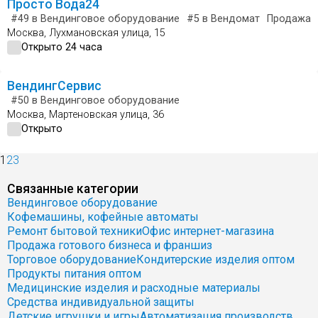
Просто Вода24
#49
в Вендинговое оборудование
#5
в Вендомат
Продажа 
Москва, Лухмановская улица, 15
Открыто 24 часа
ВендингСервис
#50
в Вендинговое оборудование
Москва, Мартеновская улица, 36
Открыто
1
2
3
Связанные категории
Вендинговое оборудование
Кофемашины, кофейные автоматы
Ремонт бытовой техники
Офис интернет-магазина
Продажа готового бизнеса и франшиз
Торговое оборудование
Кондитерские изделия оптом
Продукты питания оптом
Медицинские изделия и расходные материалы
Средства индивидуальной защиты
Детские игрушки и игры
Автоматизация производств