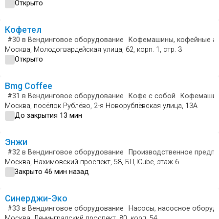
Открыто
Кофетел
#30
в Вендинговое оборудование
Кофемашины, кофейные а
Москва, Молодогвардейская улица, 62, корп. 1, стр. 3
Открыто
Bmg Coffee
#31
в Вендинговое оборудование
Кофе с собой
Кофемашин
Москва, посёлок Рублёво, 2-я Новорублёвская улица, 13А
До закрытия 13 мин
Энжи
#32
в Вендинговое оборудование
Производственное предпр
Москва, Нахимовский проспект, 58, БЦ ICube, этаж 6
Закрыто 46 мин назад
Синерджи-Эко
#33
в Вендинговое оборудование
Насосы, насосное оборуд
Москва, Ленинградский проспект, 80, корп. 54