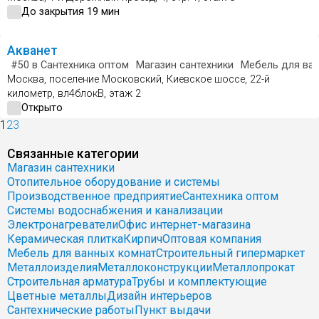
До закрытия 19 мин
Акванет
#50
в Сантехника оптом
Магазин сантехники
Мебель для ва
Москва, поселение Московский, Киевское шоссе, 22-й
километр, вл4блокВ, этаж 2
Открыто
1
2
3
Связанные категории
Магазин сантехники
Отопительное оборудование и системы
Производственное предприятие
Сантехника оптом
Системы водоснабжения и канализации
Электронагреватели
Офис интернет-магазина
Керамическая плитка
Кирпич
Оптовая компания
Мебель для ванных комнат
Строительный гипермаркет
Металлоизделия
Металлоконструкции
Металлопрокат
Строительная арматура
Трубы и комплектующие
Цветные металлы
Дизайн интерьеров
Сантехнические работы
Пункт выдачи