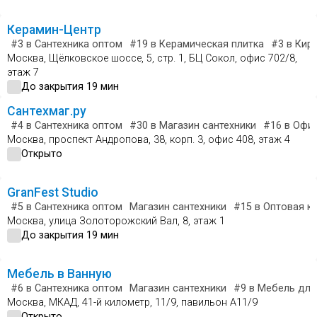
Керамин-Центр
#3
в Сантехника оптом
#19
в Керамическая плитка
#3
в Кир
Москва, Щёлковское шоссе, 5, стр. 1, БЦ Сокол, офис 702/8,
этаж 7
До закрытия 19 мин
Сантехмаг.ру
#4
в Сантехника оптом
#30
в Магазин сантехники
#16
в Офис
Москва, проспект Андропова, 38, корп. 3, офис 408, этаж 4
Открыто
GranFest Studio
#5
в Сантехника оптом
Магазин сантехники
#15
в Оптовая к
Москва, улица Золоторожский Вал, 8, этаж 1
До закрытия 19 мин
Мебель в Ванную
#6
в Сантехника оптом
Магазин сантехники
#9
в Мебель для
Москва, МКАД, 41-й километр, 11/9, павильон А11/9
Открыто