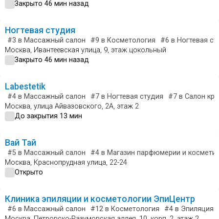
Закрыто 46 мин назад
Ногтевая студия
#3
в Массажный салон
#9
в Косметология
#6
в Ногтевая ст
Москва, Ивантеевская улица, 9, этаж цокольный
Закрыто 46 мин назад
Labestetik
#4
в Массажный салон
#7
в Ногтевая студия
#7
в Салон кр
Москва, улица Айвазовского, 2А, этаж 2
До закрытия 13 мин
Вай Тай
#5
в Массажный салон
#4
в Магазин парфюмерии и космети
Москва, Краснопрудная улица, 22-24
Открыто
Клиника эпиляции и косметологии ЭпиЦентр
#6
в Массажный салон
#12
в Косметология
#4
в Эпиляция
Москва, Петровско-Разумовская аллея, 10, корп. 2, этаж 2