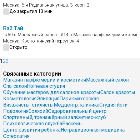
Москва, 6-я Радиальная улица, 3, корп. 2
До закрытия 13 мин
Вай Тай
#50
в Массажный салон
#14
в Магазин парфюмерии и косме
Москва, Кропоткинский переулок, 4
Открыто
1
2
3
Связанные категории
Магазин парфюмерии и косметики
Массажный салон
Спа-салон
Ногтевая студия
Обучение мастеров для салонов красоты
Салон красоты
Косметология
Эпиляция
Парикмахерская
Визажисты, стилисты
Медцентр, клиника
Студия йоги
Подология
Солярий
Оздоровительный центр
Спортивный, тренажёрный зал
Фитнес-клуб
Психологическая служба
Бассейн
Центр развития ребёнка
Нетрадиционная медицина
Остеопатия