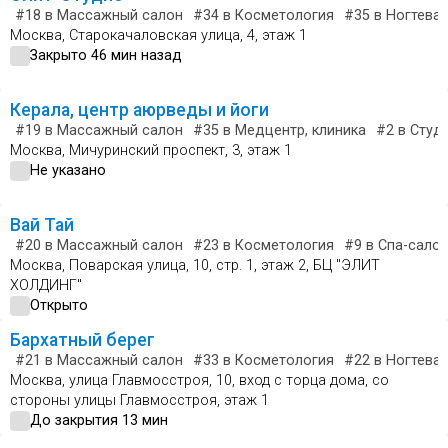
#18
в Массажный салон
#34
в Косметология
#35
в Ногтевая
Москва, Старокачаловская улица, 4, этаж 1
Закрыто 46 мин назад
Керала, центр аюрведы и йоги
#19
в Массажный салон
#35
в Медцентр, клиника
#2
в Студи
Москва, Мичуринский проспект, 3, этаж 1
Не указано
Вай Тай
#20
в Массажный салон
#23
в Косметология
#9
в Спа-сало
Москва, Поварская улица, 10, стр. 1, этаж 2, БЦ "ЭЛИТ
ХОЛДИНГ"
Открыто
Бархатный берег
#21
в Массажный салон
#33
в Косметология
#22
в Ногтевая
Москва, улица Главмосстроя, 10, вход с торца дома, со
стороны улицы Главмосстроя, этаж 1
До закрытия 13 мин