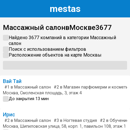
m
estas
Массажный салон
в
Москве
3677
Найдено 3677 компаний в категории
Массажный
салон
Поиск с использованием фильтров
Расположение объектов на карте
Москвы
Вай Тай
#1
в Массажный салон
#2
в Магазин парфюмерии и космети
Москва, Смоленская площадь, 3, этаж 4
До закрытия 13 мин
Ирис
#2
в Массажный салон
#3
в Ногтевая студия
#2
в Обучение 
Москва, Шипиловская улица, 58, корп. 1, павильон 108, этаж 1