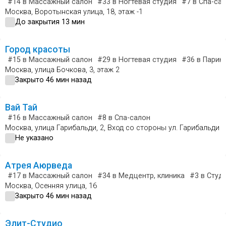
#14
в Массажный салон
#33
в Ногтевая студия
#7
в Спа-са
Москва, Воротынская улица, 18, этаж -1
До закрытия 13 мин
Город красоты
#15
в Массажный салон
#29
в Ногтевая студия
#36
в Парик
Москва, улица Бочкова, 3, этаж 2
Закрыто 46 мин назад
Вай Тай
#16
в Массажный салон
#8
в Спа-салон
Москва, улица Гарибальди, 2, Вход со стороны ул. Гарибальди
Не указано
Атрея Аюрведа
#17
в Массажный салон
#34
в Медцентр, клиника
#3
в Студи
Москва, Осенняя улица, 16
Закрыто 46 мин назад
Элит-Студио