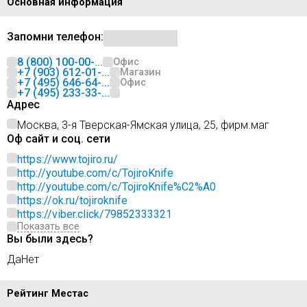
Основная информация
Запомни телефон:
8 (800) 100-00-...
Офис
+7 (903) 612-01-...
Магазин
+7 (495) 646-64-...
Офис
+7 (495) 233-33-...
Адрес
Москва, 3-я Тверская-Ямская улица, 25, фирм.маг
Оф сайт и соц. сети
https://www.tojiro.ru/
http://youtube.com/c/TojiroKnife
http://youtube.com/c/TojiroKnife%C2%A0
https://ok.ru/tojiroknife
https://viber.click/79852333321
Показать все
Вы были здесь?
Да
Нет
Рейтинг Местас