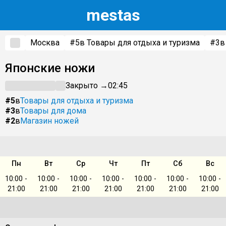
m
estas
Москва
#5
в Товары для отдыха и туризма
#3
в
Японские ножи
Закрыто →
02:45
#5
в
Товары для отдыха и туризма
#3
в
Товары для дома
#2
в
Магазин ножей
Пн
Вт
Ср
Чт
Пт
Сб
Вс
10:00 -
10:00 -
10:00 -
10:00 -
10:00 -
10:00 -
10:00 -
21:00
21:00
21:00
21:00
21:00
21:00
21:00