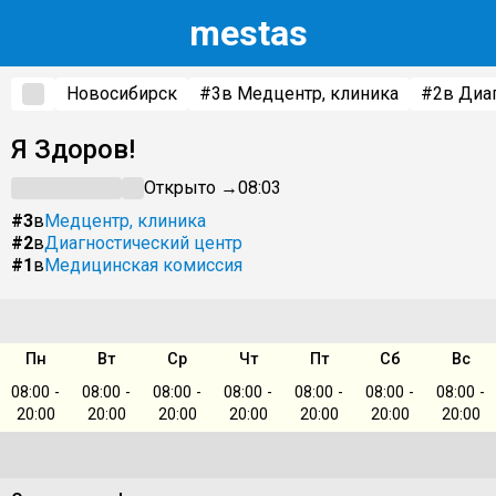
m
estas
Новосибирск
#3
в Медцентр, клиника
#2
в Диа
Я Здоров!
Открыто →
08:03
#3
в
Медцентр, клиника
#2
в
Диагностический центр
#1
в
Медицинская комиссия
Пн
Вт
Ср
Чт
Пт
Сб
Вс
08:00 -
08:00 -
08:00 -
08:00 -
08:00 -
08:00 -
08:00 -
20:00
20:00
20:00
20:00
20:00
20:00
20:00