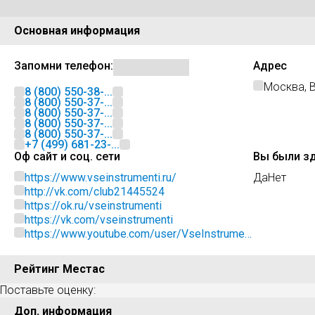
Основная информация
Запомни телефон:
Адрес
Москва, В
8 (800) 550-38-...
8 (800) 550-37-...
8 (800) 550-37-...
8 (800) 550-37-...
8 (800) 550-37-...
+7 (499) 681-23-...
Оф сайт и соц. сети
Вы были з
https://www.vseinstrumenti.ru/
Да
Нет
http://vk.com/club21445524
https://ok.ru/vseinstrumenti
https://vk.com/vseinstrumenti
https://www.youtube.com/user/VseInstrumen
tiRu
Рейтинг Местас
Поставьте оценку:
Доп. информация