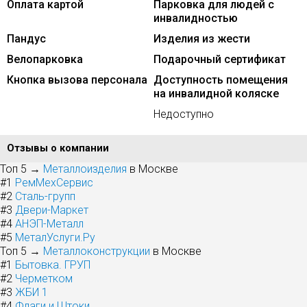
Оплата картой
Парковка для людей с
инвалидностью
Пандус
Изделия из жести
Велопарковка
Подарочный сертификат
Кнопка вызова персонала
Доступность помещения
на инвалидной коляске
Недоступно
Отзывы о компании
Топ 5 →
Металлоизделия
в Москве
#1
РемМехСервис
#2
Сталь-групп
#3
Двери-Маркет
#4
АНЭП-Металл
#5
МеталУслуги.Ру
Топ 5 →
Металлоконструкции
в Москве
#1
Бытовка. ГРУП
#2
Черметком
#3
ЖБИ 1
#4
Флаги и Штоки