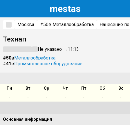
m
estas
Москва
#50
в Металлообработка
Нанесение п
Технап
Не указано →
11:13
#50
в
Металлообработка
#41
в
Промышленное оборудование
Пн
Вт
Ср
Чт
Пт
Сб
Вс
-
-
-
-
-
-
-
Основная информация