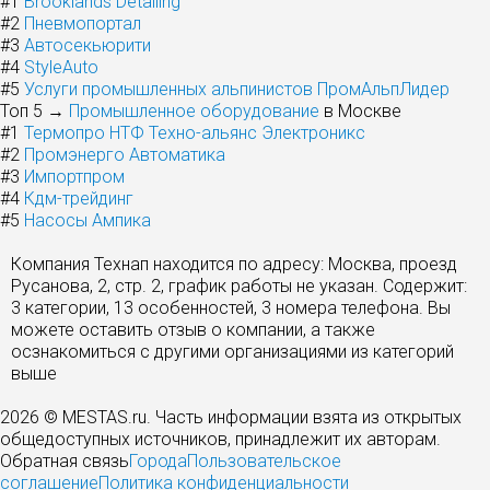
#1
Brooklands Detailing
#2
Пневмопортал
#3
Автосекьюрити
#4
StyleAuto
#5
Услуги промышленных альпинистов ПромАльпЛидер
Топ 5 →
Промышленное оборудование
в Москве
#1
Термопро НТФ Техно-альянс Электроникс
#2
Промэнерго Автоматика
#3
Импортпром
#4
Кдм-трейдинг
#5
Насосы Ампика
Компания Технап находится по адресу: Москва, проезд
Русанова, 2, стр. 2, график работы не указан. Содержит:
3 категории, 13 особенностей, 3 номера телефона. Вы
можете оставить отзыв о компании, а также
осзнакомиться с другими организациями из категорий
выше
2026 © MESTAS.ru. Часть информации взята из открытых
общедоступных источников, принадлежит их авторам.
Обратная связь
Города
Пользовательское
соглашение
Политика конфиденциальности