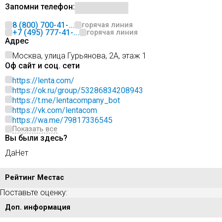
Запомни телефон:
8 (800) 700-41-...
горячая линия
+7 (495) 777-41-...
горячая линия
Адрес
Москва, улица Гурьянова, 2А, этаж 1
Оф сайт и соц. сети
https://lenta.com/
https://ok.ru/group/53286834208943
https://t.me/lentacompany_bot
https://vk.com/lentacom
https://wa.me/79817336545
Показать все
Вы были здесь?
Да
Нет
Рейтинг Местас
Поставьте оценку:
Доп. информация