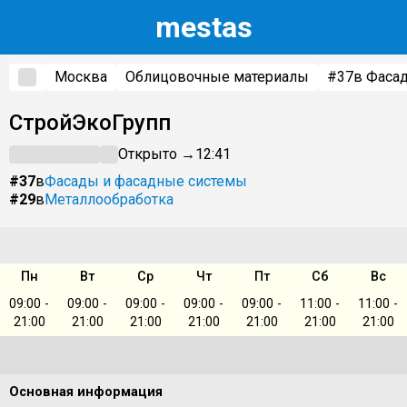
m
estas
Москва
Облицовочные материалы
#37
в Фаса
СтройЭкоГрупп
Открыто →
12:41
#37
в
Фасады и фасадные системы
#29
в
Металлообработка
Пн
Вт
Ср
Чт
Пт
Сб
Вс
09:00 -
09:00 -
09:00 -
09:00 -
09:00 -
11:00 -
11:00 -
21:00
21:00
21:00
21:00
21:00
21:00
21:00
Основная информация