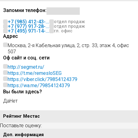
Запомни телефон:
+7 (985) 412-43-...
отдел продаж
+7 (977) 917-28-...
отдел продаж
+7 (495) 971-14-...
гл. офис
Адрес
Москва, 2-я Кабельная улица, 2, стр. 33, этаж 4, офис
507
Оф сайт и соц. сети
http://segmet.ru/
https://t.me/remesloSEG
https://viber.click/79854124379
https://wa.me/79854124379
Вы были здесь?
Да
Нет
Рейтинг Местас
Поставьте оценку:
Доп. информация