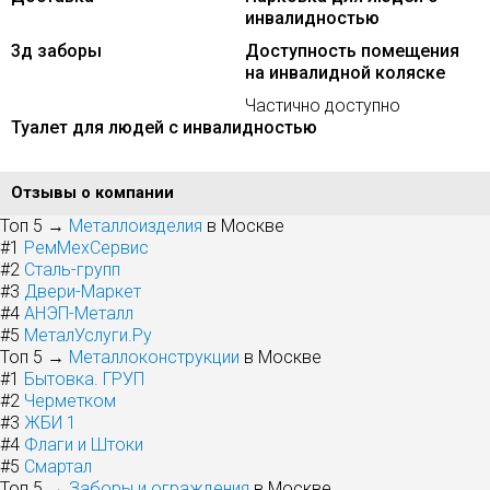
инвалидностью
3д заборы
Доступность помещения
на инвалидной коляске
Частично доступно
Туалет для людей с инвалидностью
Отзывы о компании
Топ 5 →
Металлоизделия
в Москве
#1
РемМехСервис
#2
Сталь-групп
#3
Двери-Маркет
#4
АНЭП-Металл
#5
МеталУслуги.Ру
Топ 5 →
Металлоконструкции
в Москве
#1
Бытовка. ГРУП
#2
Черметком
#3
ЖБИ 1
#4
Флаги и Штоки
#5
Смартал
Топ 5 →
Заборы и ограждения
в Москве