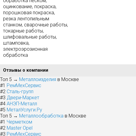
обработка песком,
оцинкование, покраска,
порошковая покраска,
резка лентопильным
станком, сварочные работы,
токарные работы,
шлифовальные работы,
штамповка,
электроэрозионная
обработка
Отзывы о компании
Топ 5 →
Металлоизделия
в Москве
#1
РемМехСервис
#2
Сталь-групп
#3
Двери-Маркет
#4
АНЭП-Металл
#5
МеталУслуги.Ру
Топ 5 →
Металлообработка
в Москве
#1
Черметком
#2
Master Opel
#3
РемМехСервис