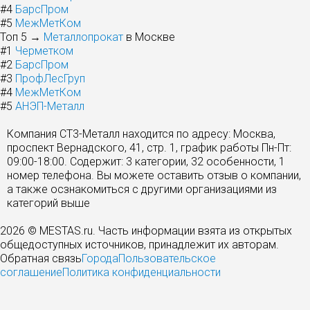
#4
БарсПром
#5
МежМетКом
Топ 5 →
Металлопрокат
в Москве
#1
Черметком
#2
БарсПром
#3
ПрофЛесГруп
#4
МежМетКом
#5
АНЭП-Металл
Компания СТ3-Металл находится по адресу: Москва,
проспект Вернадского, 41, стр. 1, график работы Пн-Пт:
09:00-18:00. Содержит: 3 категории, 32 особенности, 1
номер телефона. Вы можете оставить отзыв о компании,
а также осзнакомиться с другими организациями из
категорий выше
2026 © MESTAS.ru. Часть информации взята из открытых
общедоступных источников, принадлежит их авторам.
Обратная связь
Города
Пользовательское
соглашение
Политика конфиденциальности