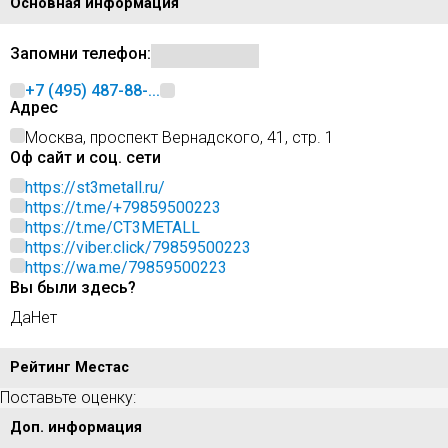
Основная информация
Запомни телефон:
+7 (495) 487-88-...
Адрес
Москва, проспект Вернадского, 41, стр. 1
Оф сайт и соц. сети
https://st3metall.ru/
https://t.me/+79859500223
https://t.me/CT3METALL
https://viber.click/79859500223
https://wa.me/79859500223
Вы были здесь?
Да
Нет
Рейтинг Местас
Поставьте оценку:
Доп. информация