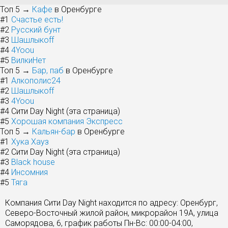
Топ 5 →
Кафе
в Оренбурге
#1
Счастье есть!
#2
Русский бунт
#3
Шашлыкоff
#4
4Yoou
#5
ВилкиНет
Топ 5 →
Бар, паб
в Оренбурге
#1
Алкополис24
#2
Шашлыкоff
#3
4Yoou
#4
Сити Day Night (эта страница)
#5
Хорошая компания Экспресс
Топ 5 →
Кальян-бар
в Оренбурге
#1
Хука Хауз
#2
Сити Day Night (эта страница)
#3
Black house
#4
Инсомния
#5
Тяга
Компания Сити Day Night находится по адресу: Оренбург,
Северо-Восточный жилой район, микрорайон 19А, улица
Саморядова, 6, график работы Пн-Вс: 00:00-04:00,