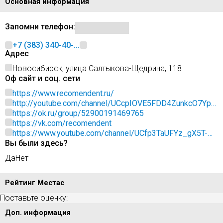
Основная информация
Запомни телефон:
+7 (383) 340-40-...
Адрес
Новосибирск, улица Салтыкова-Щедрина, 118
Оф сайт и соц. сети
https://www.recomendent.ru/
http://youtube.com/channel/UCcpIOVE5FDD4ZunkcO7Ypz
w
https://ok.ru/group/52900191469765
https://vk.com/recomendent
https://www.youtube.com/channel/UCfp3TaUFYz_gX5T-
Вы были здесь?
FfBpkcw?view_as=subscriber
Да
Нет
Рейтинг Местас
Поставьте оценку:
Доп. информация