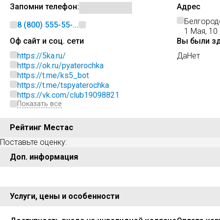
Запомни телефон:
Адрес
Белгород
8 (800) 555-55-...
1 Мая, 10
Оф сайт и соц. сети
Вы были з
https://5ka.ru/
Да
Нет
https://ok.ru/pyaterochka
https://t.me/ks5_bot
https://t.me/tspyaterochka
https://vk.com/club19098821
Показать все
Рейтинг Местас
Поставьте оценку:
Доп. информация
Услуги, цены и особенности