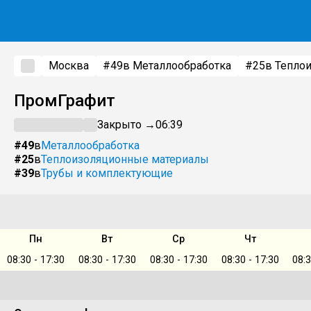
Москва
#49
в Металлообработка
#25
в Тепло
ПромГрафит
Закрыто →
06:39
#49
в
Металлообработка
#25
в
Теплоизоляционные материалы
#39
в
Трубы и комплектующие
Пн
Вт
Ср
Чт
08:30 - 17:30
08:30 - 17:30
08:30 - 17:30
08:30 - 17:30
08:3