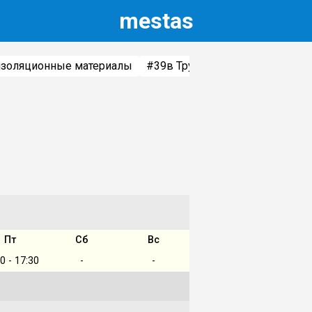
m
estas
изоляционные материалы
#39
в Трубы и комплектующие
Пт
Сб
Вс
0 - 17:30
-
-