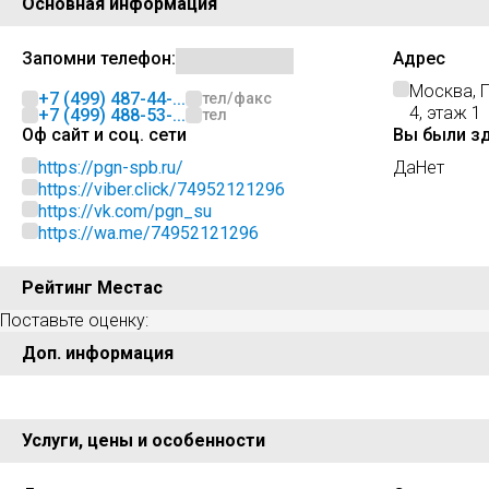
Основная информация
Запомни телефон:
Адрес
Москва, П
+7 (499) 487-44-...
тел/факс
4, этаж 1
+7 (499) 488-53-...
тел
Оф сайт и соц. сети
Вы были з
https://pgn-spb.ru/
Да
Нет
https://viber.click/74952121296
https://vk.com/pgn_su
https://wa.me/74952121296
Рейтинг Местас
Поставьте оценку:
Доп. информация
Услуги, цены и особенности