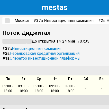
m
estas
Москва
#37
в Инвестиционная компания
#2
в 
Поток Диджитал
До открытия 1 ч 24 мин →
07:35
#37
в
Инвестиционная компания
#2
в
Небанковская кредитная организация
#1
в
Оператор инвестиционной платформы
Пн
Вт
Ср
Чт
Пт
Сб
Вс
09:00 -
09:00 -
09:00 -
09:00 -
09:00 -
-
-
18:00
18:00
18:00
18:00
18:00