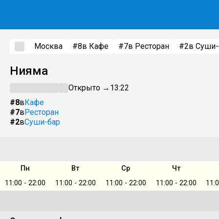
Москва
#8
в Кафе
#7
в Ресторан
#2
в Суши-
Нияма
Открыто →
13:22
#8
в
Кафе
#7
в
Ресторан
#2
в
Суши-бар
Пн
Вт
Ср
Чт
11:00 - 22:00
11:00 - 22:00
11:00 - 22:00
11:00 - 22:00
11:0