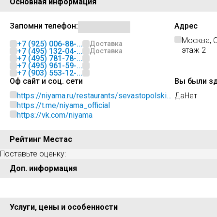
Основная информация
Запомни телефон:
Адрес
Москва, С
+7 (925) 006-88-...
Доставка
этаж 2
+7 (495) 132-04-...
Доставка
+7 (495) 781-78-...
+7 (495) 961-59-...
+7 (903) 553-12-...
Оф сайт и соц. сети
Вы были з
https://niyama.ru/restaurants/sevastopolskiy-
Да
Нет
prospekt/
https://t.me/niyama_official
https://vk.com/niyama
Рейтинг Местас
Поставьте оценку:
Доп. информация
Услуги, цены и особенности