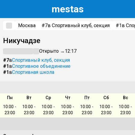
m
estas
Москва
#7
в Спортивный клуб, секция
#1
в Спо
Никучадзе
Открыто →
12:17
#7
в
Спортивный клуб, секция
#1
в
Спортивное объединение
#1
в
Спортивная школа
Пн
Вт
Ср
Чт
Пт
Сб
Вс
10:00 -
10:00 -
10:00 -
10:00 -
10:00 -
10:00 -
10:00 -
23:00
23:00
23:00
23:00
23:00
23:00
23:00