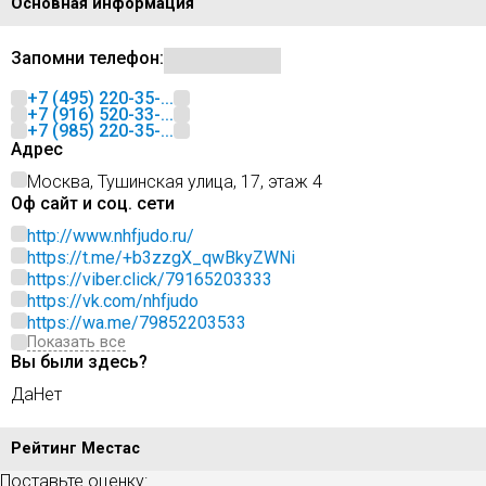
Основная информация
Запомни телефон:
+7 (495) 220-35-...
+7 (916) 520-33-...
+7 (985) 220-35-...
Адрес
Москва, Тушинская улица, 17, этаж 4
Оф сайт и соц. сети
http://www.nhfjudo.ru/
https://t.me/+b3zzgX_qwBkyZWNi
https://viber.click/79165203333
https://vk.com/nhfjudo
https://wa.me/79852203533
Показать все
Вы были здесь?
Да
Нет
Рейтинг Местас
Поставьте оценку: