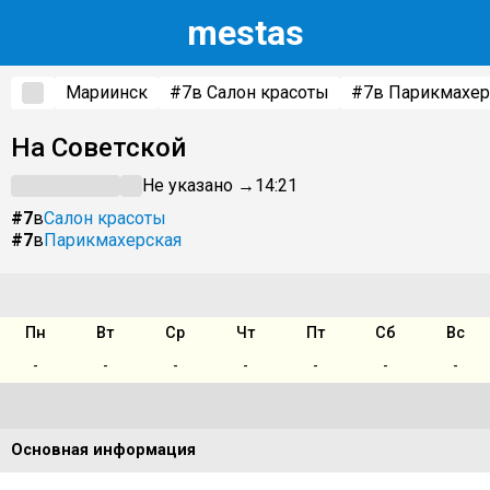
m
estas
Мариинск
#7
в Салон красоты
#7
в Парикмахер
На Советской
Не указано →
14:21
#7
в
Салон красоты
#7
в
Парикмахерская
Пн
Вт
Ср
Чт
Пт
Сб
Вс
-
-
-
-
-
-
-
Основная информация