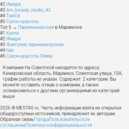
#2
Имидж
#3
Am_beauty_studio_42
#4
TianDe
#5
Салон красоты
Топ 5 →
Парикмахерская
в Мариинске
#1
Кукла
#2
Имидж
#3
Фантазия, парикмахерская
#4
Nat
#5
Салон красоты Элиза
Компания На Советской находится по адресу:
Кемеровская область, Мариинск, Советская улица, 10А,
график работы не указан. Содержит: 2 категории. Вы
можете оставить отзыв о компании, а также
осзнакомиться с другими организациями из категорий
выше
2026 © MESTAS.ru. Часть информации взята из открытых
общедоступных источников, принадлежит их авторам.
Обратная связь
Города
Пользовательское
соглашение
Политика конфиденциальности