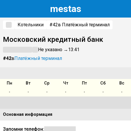
m
estas
Котельники
#42
в Платёжный терминал
Московский кредитный банк
Не указано →
13:41
#42
в
Платёжный терминал
Пн
Вт
Ср
Чт
Пт
Сб
Вс
-
-
-
-
-
-
-
Основная информация
Запомни телефон: