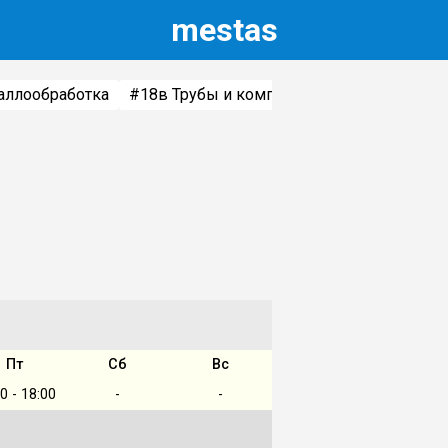
m
estas
аллообработка
#18
в Трубы и комплектующие
#3
в Мет
Пт
Сб
Вс
0 - 18:00
-
-