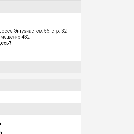
оссе Энтузиастов, 56, стр. 32,
помещение 482
десь?
з
а