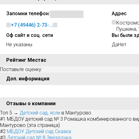
Запомни телефон:
Адрес
Костромс
+7 (49446) 2-73-...
Пушкина,
Оф сайт и соц. сети
Вы были з
Не указаны
Да
Нет
Рейтинг Местас
Поставьте оценку:
Доп. информация
Отзывы о компании
Топ 5 →
Детский сад, ясли
в Мантурово
#1
МБДОУ детский сад № 3 Ромашка комбинированного вид
Мантурово (эта страница)
#2
МБДОУ Детский сад Сказка
#3
Детский сад № 8 Звёздочка