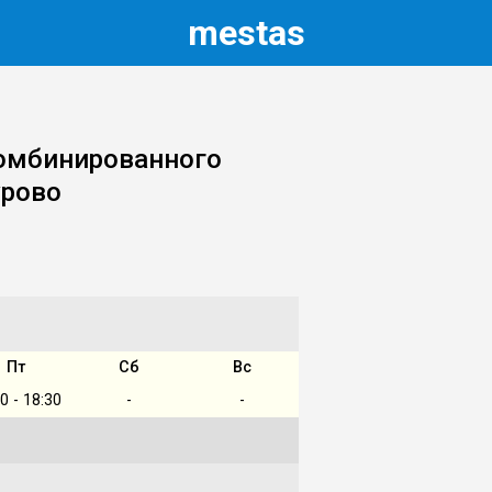
m
estas
омбинированного
урово
Пт
Сб
Вс
0 - 18:30
-
-