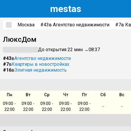
m
estas
Москва
#43
в Агентство недвижимости
#7
в Кв
ЛюксДом
До открытия 22 мин →
08:37
#43
в
Агентство недвижимости
#7
в
Квартиры в новостройках
#16
в
Элитная недвижимость
Пн
Вт
Ср
Чт
Пт
Сб
Вс
09:00 -
09:00 -
09:00 -
09:00 -
09:00 -
-
-
22:00
22:00
22:00
22:00
22:00