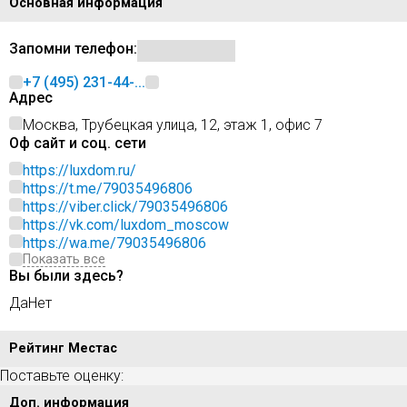
Основная информация
Запомни телефон:
+7 (495) 231-44-...
Адрес
Москва, Трубецкая улица, 12, этаж 1, офис 7
Оф сайт и соц. сети
https://luxdom.ru/
https://t.me/79035496806
https://viber.click/79035496806
https://vk.com/luxdom_moscow
https://wa.me/79035496806
Показать все
Вы были здесь?
Да
Нет
Рейтинг Местас
Поставьте оценку:
Доп. информация