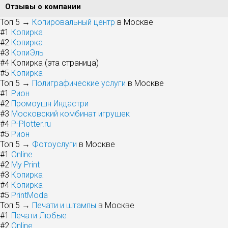
Отзывы о компании
Топ 5 →
Копировальный центр
в Москве
#1
Копирка
#2
Копирка
#3
КопиЭль
#4
Копирка (эта страница)
#5
Копирка
Топ 5 →
Полиграфические услуги
в Москве
#1
Рион
#2
Промоушн Индастри
#3
Московский комбинат игрушек
#4
P-Plotter.ru
#5
Рион
Топ 5 →
Фотоуслуги
в Москве
#1
Online
#2
My Print
#3
Копирка
#4
Копирка
#5
PrintModa
Топ 5 →
Печати и штампы
в Москве
#1
Печати Любые
#2
Online