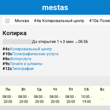
m
estas
Москва
#4
в Копировальный центр
#10
в Поли
Копирка
До открытия 1 ч 3 мин →
06:56
#4
в
Копировальный центр
#10
в
Полиграфические услуги
#6
в
Фотоуслуги
#9
в
Печати и штампы
#12
в
Типография
Пн
Вт
Ср
Чт
Пт
Сб
Вс
08:00 -
08:00 -
08:00 -
08:00 -
08:00 -
10:00 -
-
20:00
20:00
20:00
20:00
20:00
19:00