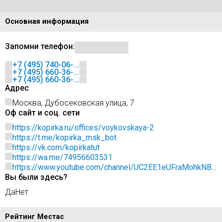
Основная информация
Запомни телефон:
+7 (495) 740-06-...
+7 (495) 660-36-...
+7 (495) 660-36-...
Адрес
Москва, Дубосековская улица, 7
Оф сайт и соц. сети
https://kopirka.ru/offices/voykovskaya-2
https://t.me/kopirka_msk_bot
https://vk.com/kopirkatut
https://wa.me/74956603531
https://www.youtube.com/channel/UC2EE1eUFraMohkNBf
Вы были здесь?
DQpuSw
Да
Нет
Рейтинг Местас